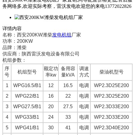
务网络多,欢迎实际考察，雷沃发电欢迎您的来电13772022826
详情内容
名称：西安200KW潍柴
发电机组
厂家
功率：200KW
品牌：潍柴
供应商：陕西雷沃发电设备有限公司
机组参数：
序
额定功
备用容
调速
机组型号
柴油机型号
号
率kw
量kVA
方式
1
WPG16.5/B1
12
16.5
电调
WP2.3D25E200
2
WPG22/B1
16
22
电调
WP2.3D25E200
3
WPG27.5/B1
20
27.5
电调
WP2.3D33E200
4
WPG33/B1
24
33
电调
WP2.3D33E200
5
WPG41/B1
30
41
电调
WP2.3D40E200